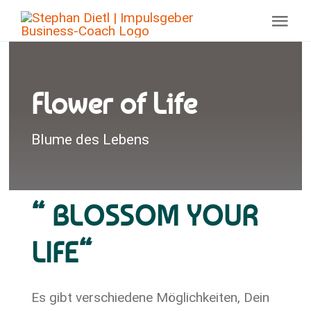
Zum
Togg
Inhalt
Navi
springen
Home
Flower of Life
About
Blume des Lebens
Flower
Rock S
“ BLOSSOM YOUR
LIFE“
Conta
Es gibt verschiedene Möglichkeiten, Dein