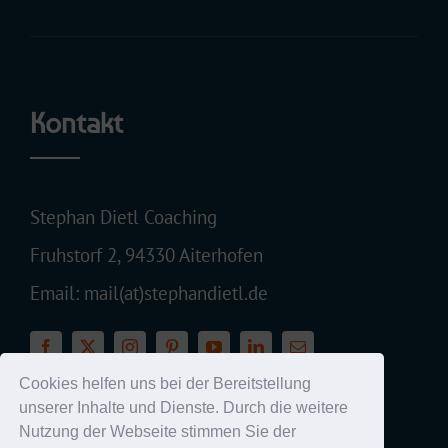
Kontakt
Stephan Dietl Coaching
Fruhstorf 2, 94330 Aiterhofen
Email: mail(at)stephandietl.de
Cookies helfen uns bei der Bereitstellung
unserer Inhalte und Dienste. Durch die weitere
© 2021 |
Stephan Dietl Coaching
| Alle Rechte
Nutzung der Webseite stimmen Sie der
vorbehalten.