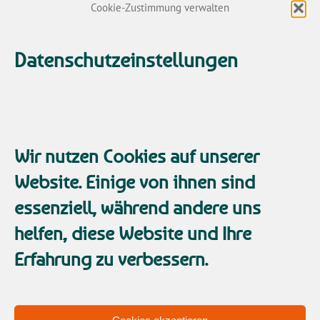
Fokus – zielgerichtet zum
Cookie-Zustimmung verwalten
Erfolg.
Datenschutzeinstellungen
Juli 17, 2020
Zurück
1
2
Wir nutzen Cookies auf unserer
Website. Einige von ihnen sind
essenziell, während andere uns
helfen, diese Website und Ihre
Erfahrung zu verbessern.