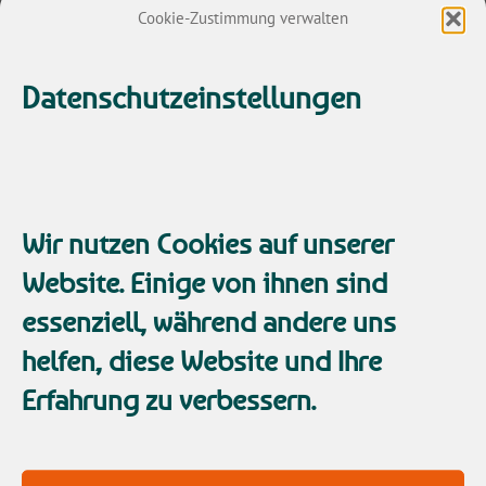
Cookie-Zustimmung verwalten
sind enorm ausdauernd und hartnäckig.
Fokussierte Menschen lassen sich auch
Datenschutzeinstellungen
kaum noch ablenken oder entmutigen.
Du schaffst das auch. Mit
Fokus
zielgerichtet zum
Wir nutzen Cookies auf unserer
Erfolg.
Website. Einige von ihnen sind
essenziell, während andere uns
helfen, diese Website und Ihre
Es geht dabei nicht darum nur noch mit
Erfahrung zu verbessern.
Scheuklappen durchs Leben zu gehen und
alles zu ignorieren oder
niederzutrampeln, was sich Dir in den