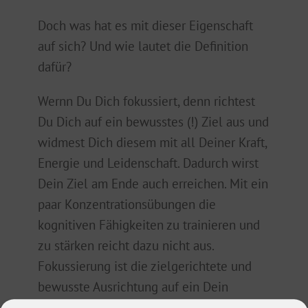
Doch was hat es mit dieser Eigenschaft
auf sich? Und wie lautet die Definition
dafür?
Wernn Du Dich fokussiert, denn richtest
Du Dich auf ein bewusstes (!) Ziel aus und
widmest Dich diesem mit all Deiner Kraft,
Energie und Leidenschaft. Dadurch wirst
Dein Ziel am Ende auch erreichen. Mit ein
paar Konzentrationsübungen die
kognitiven Fähigkeiten zu trainieren und
zu stärken reicht dazu nicht aus.
Fokussierung ist die zielgerichtete und
bewusste Ausrichtung auf ein Dein
bestimmtes Ziel. Fokussierte Menschen