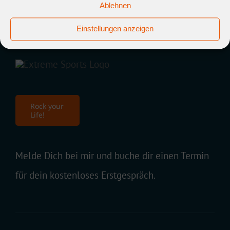
Ablehnen
Einstellungen anzeigen
Rock your
Life!
Melde Dich bei mir und buche dir einen Termin
für dein kostenloses Erstgespräch.