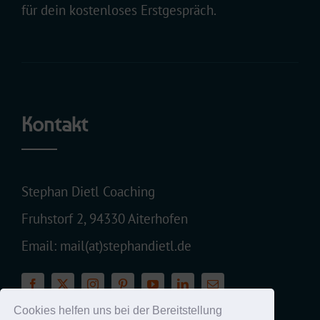
für dein kostenloses Erstgespräch.
Kontakt
Stephan Dietl Coaching
Fruhstorf 2, 94330 Aiterhofen
Email: mail(at)stephandietl.de
Cookies helfen uns bei der Bereitstellung